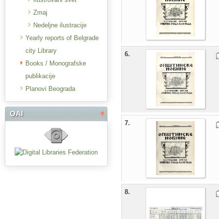
Zmaj
Nedeljne ilustracije
Yearly reports of Belgrade
city Library
6.
Books / Monografske
publikacije
Planovi Beograda
OAI
7.
8.