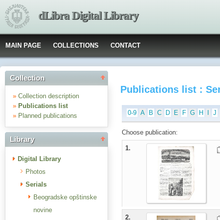
dLibra Digital Library
MAIN PAGE
COLLECTIONS
CONTACT
Collection
Publications list : Se
»
Collection description
»
Publications list
0-9
A
B
C
D
E
F
G
H
I
J
»
Planned publications
Choose publication:
Library
1.
Digital Library
Photos
Serials
Beogradske opštinske
novine
2.