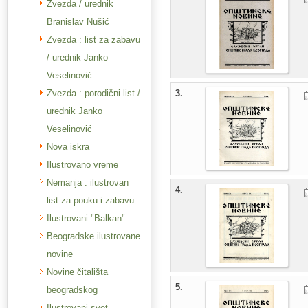
Zvezda / urednik
Branislav Nušić
Zvezda : list za zabavu
/ urednik Janko
Veselinović
Zvezda : porodični list /
3.
urednik Janko
Veselinović
Nova iskra
Ilustrovano vreme
Nemanja : ilustrovan
4.
list za pouku i zabavu
Ilustrovani "Balkan"
Beogradske ilustrovane
novine
Novine čitališta
5.
beogradskog
Ilustrovani svet