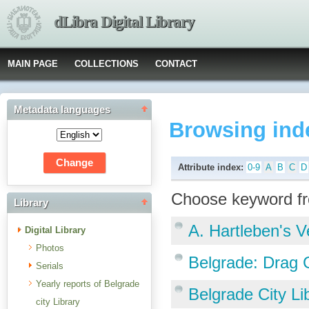
dLibra Digital Library
MAIN PAGE
COLLECTIONS
CONTACT
Metadata languages
Browsing ind
Attribute index:
0-9
A
B
C
D
Choose keyword fr
Library
A. Hartleben's V
Digital Library
Photos
Belgrade: Drag 
Serials
Yearly reports of Belgrade
Belgrade City Li
city Library