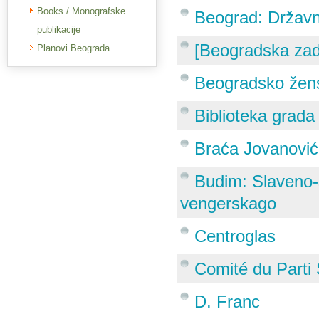
Books / Monografske
Beograd: Državna
publikacije
[Beogradska zad
Planovi Beograda
Beogradsko žen
Biblioteka grad
Braća Jovanović
Budim: Slaveno-s
vengerskago
Centroglas
Comité du Parti 
D. Franc